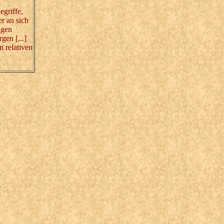
griffe,
er an sich
ngen
en [...]
n relativen