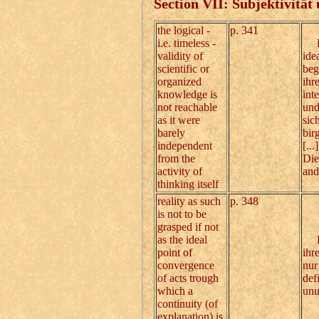
Section VII: Subjektivität
the logical -
p. 341
i.e. timeless -
Die
validity of
ide
scientific or
beg
organized
ihr
knowledge is
int
not reachable
und
as it were
sic
barely
bir
independent
[...]
from the
Die
activity of
and
thinking itself
reality as such
p. 348
is not to be
grasped if not
as the ideal
Die
point of
ihr
convergence
nur
of acts trough
def
which a
unu
continuity (of
explanation) is