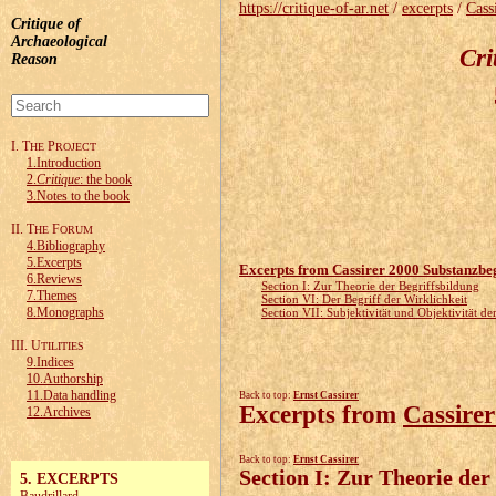
https://critique-of-ar.net
/
excerpts
/
Cass
Critique of
Archaeological
Cri
Reason
I. T
P
HE
ROJECT
1.Introduction
2.
Critique
: the book
3.Notes to the book
II. T
F
HE
ORUM
4.Bibliography
5.Excerpts
Excerpts from
Cassirer 2000 Substanzbeg
6.Reviews
Section I: Zur Theorie der Begriffsbildung
7.Themes
Section VI: Der Begriff der Wirklichkeit
8.Monographs
Section VII: Subjektivität und Objektivität de
III. U
TILITIES
9.Indices
10.Authorship
11.Data handling
Back to top:
Ernst Cassirer
Excerpts from
Cassirer
12.Archives
Back to top:
Ernst Cassirer
Section I: Zur Theorie der
5. EXCERPTS