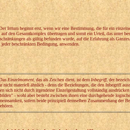
 Irrtum beginnt erst, wenn wir eine Bestimmung, die für ein einzeln
t, auf den Gesamtkomplex übertragen und somit ein Urteil, das unter b
schränkungen als gültig befunden wurde, auf die Erfahrung als Ganzes,
 jeder beschränkten Bedingung, anwenden.
as
Einzelmoment
, das als Zeichen dient, ist dem
Inbegriff
, der bezeich
r nicht materiell ähnlich - denn die Beziehungen, die den Inbegriff au
sen sich nicht durch irgendeine Einzelgestaltung vollständig ausdrücke
bilden" - wohl aber besteht zwischen ihnen eine durchgehende logisch
einsamkeit, sofern beide prinzipiell demselben Zusammenhang der B
ehören.