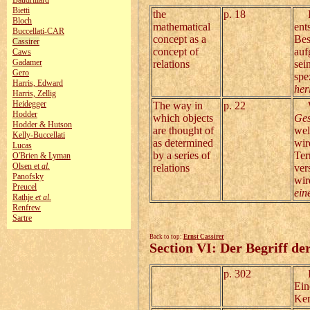
Baudrillard
Bietti
the
p. 18
In 
Bloch
mathematical
ent
Buccellati-CAR
concept as a
Bes
Cassirer
concept of
auf
Caws
Gadamer
relations
sei
Gero
spe
Harris, Edward
her
Harris, Zellig
Heidegger
The way in
p. 22
Wir
Hodder
which objects
Ges
Hodder & Hutson
are thought of
wel
Kelly‑Buccellati
as determined
wir
Lucas
by a series of
Ter
O'Brien & Lyman
Olsen et
al.
relations
ver
Panofsky
wir
Preucel
ein
Rathje
et al.
Renfrew
Sartre
Back to top:
Ernst Cassirer
Section VI: Der Begriff de
p. 302
Es 
Ein
Ker