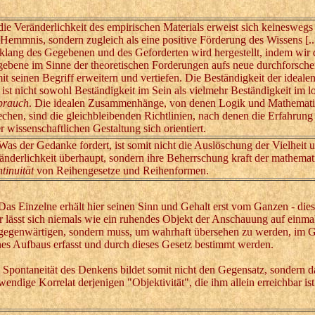
 Veränderlichkeit des empirischen Materials erweist sich keineswegs 
 Hemmnis, sondern zugleich als eine positive Förderung des Wissens [..
klang des Gegebenen und des Geforderten wird hergestellt, indem wir 
ebene im Sinne der theoretischen Forderungen aufs neue durchforsch
it seinen Begriff erweitern und vertiefen. Die Beständigkeit der ideal
.] ist nicht sowohl Beständigkeit im Sein als vielmehr Beständigkeit im l
brauch
. Die idealen Zusammenhänge, von denen Logik und Mathemat
echen, sind die gleichbleibenden Richtlinien, nach denen die Erfahrung 
er wissenschaftlichen Gestaltung sich orientiert.
 der Gedanke fordert, ist somit nicht die Auslöschung der Vielheit 
änderlichkeit überhaupt, sondern ihre Beherrschung kraft der mathemat
tinuität
von Reihengesetze und Reihenformen.
 Einzelne erhält hier seinen Sinn und Gehalt erst vom Ganzen - die
r lässt sich niemals wie ein ruhendes Objekt der Anschauung auf einma
gegenwärtigen, sondern muss, um wahrhaft übersehen zu werden, im G
nes Aufbaus erfasst und durch dieses Gesetz bestimmt werden.
 Spontaneität des Denkens bildet somit nicht den Gegensatz, sondern d
wendige Korrelat derjenigen "Objektivität", die ihm allein erreichbar ist