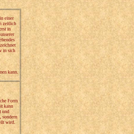
n einer
 zeitlich
rst in
 unserer
tehendes
zeichnet
 in sich
men kann.
iche Form
it kann
t und
h, sondern
llt wird.