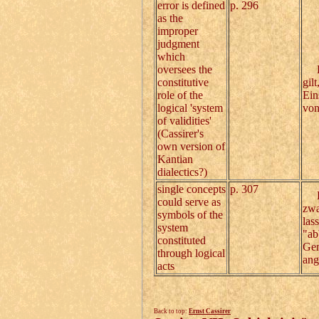
error is defined
p. 296
as the
improper
judgment
which
oversees the
Der
constitutive
gil
role of the
Ein
logical 'system
von
of validities'
(Cassirer's
own version of
Kantian
dialectics?)
single concepts
p. 307
D
could serve as
zwa
symbols of the
las
system
"ab
constituted
Gem
through logical
ang
acts
Back to top:
Ernst Cassirer