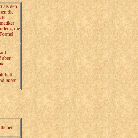
t
als den
nen die
cht
ematiker
endenz, die
 Formel
 auf
f aber
ble
hrheit
und
unter
tlichen