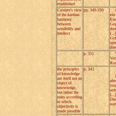
established
Cassirer's view
pp. 349-350
die
of the kantian
ein
harmony
Ein
between
Geg
sensibility and
dam
intellect
[..
Ge
spr
ihr
p. 351
Was
Ver
Kon
the principles
p. 343
of knowledge
Das
are itself not an
abe
object of
ver
knowledge,
sei
but rather the
[...]
rules according
Die
to which
not
objectivity is
made possible