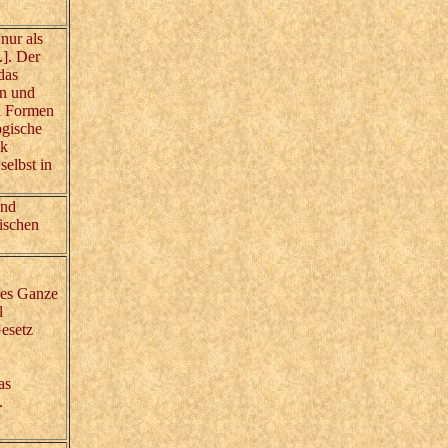
nur als
.]. Der
das
en und
en Formen
ogische
ik
selbst in
und
ischen
ses Ganze
l
esetz
as
.