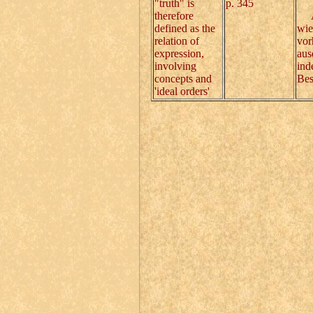
"truth" is
p. 345
therefore
Auc
defined as the
wie
relation of
vor
expression,
aus
involving
ind
concepts and
Bes
'ideal orders'