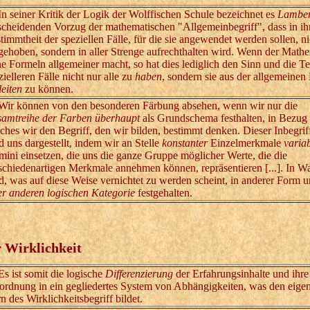
seiner Kritik der Logik der Wolffischen Schule bezeichnet es
Lamber
scheidenden Vorzug der mathematischen "Allgemeinbegriff", dass in ih
timmtheit der speziellen Fälle, für die sie angewendet werden sollen, ni
gehoben, sondern in aller Strenge aufrechthalten wird. Wenn der Math
ne Formeln allgemeiner macht, so hat dies lediglich den Sinn und die T
zielleren Fälle nicht nur alle zu
haben
, sondern sie aus der allgemeinen
leiten
zu können.
 können von den besonderen Färbung absehen, wenn wir nur die
amtreihe der Farben überhaupt
als Grundschema festhalten, in Bezug
ches wir den Begriff, den wir bilden, bestimmt denken. Dieser Inbegrif
d uns dargestellt, indem wir an Stelle
konstanter
Einzelmerkmale
varia
mini einsetzen, die uns die ganze Gruppe möglicher Werte, die die
schiedenartigen Merkmale annehmen können, repräsentieren [...]. In Wa
d, was auf diese Weise vernichtet zu werden scheint, in anderer Form 
er anderen logischen Kategorie
festgehalten.
r Wirklichkeit
ist somit die logische
Differenzierung
der Erfahrungsinhalte und ihre
ordnung in ein gegliedertes System von Abhängigkeiten, was den eigen
n des Wirklichkeitsbegriff bildet.