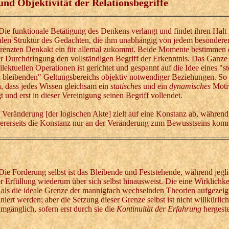
 und Objektivität der Relationsbegriffe
 funktionale Betätigung des Denkens verlangt und findet ihren Halt i
alen Struktur des Gedachten, die ihm unabhängig von jedem besonderen
renzten Denkakt ein für allemal zukommt. Beide Momente bestimmen e
er Durchdringung den vollständigen Begriff der Erkenntnis. Das Ganze
ellektuellen Operationen ist gerichtet und gespannt auf die Idee eines "s
 bleibenden" Geltungsbereichs objektiv notwendiger Beziehungen. So 
h, dass jedes Wissen gleichsam ein
statisches
und ein
dynamisches
Motiv
gt und erst in dieser Vereinigung seinen Begriff vollendet.
 Veränderung [der logischen Akte] zielt auf eine Konstanz ab, während
ererseits die Konstanz nur an der Veränderung zum Bewusstseins kom
 Forderung selbst ist das Bleibende und Feststehende, während jegl
er Erfüllung wiederum über sich selbst hinausweist. Die eine Wirklichke
 als die ideale Grenze der mannigfach wechselnden Theorien aufgezeig
iniert werden; aber die Setzung dieser Grenze selbst ist nicht willkürlic
mgänglich, sofern erst durch sie die
Kontinuität der Erfahrung
hergeste