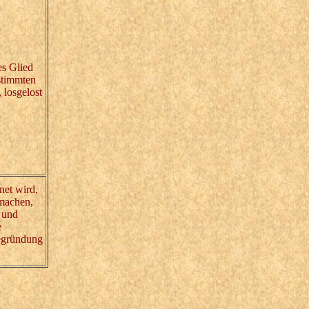
es Glied
estimmten
 losgelost
net wird,
smachen,
n und
e
egründung